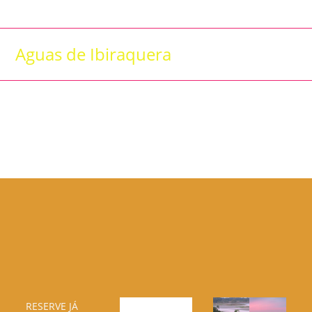
Skip
to
content
Aguas de Ibiraquera
RESERVE JÁ