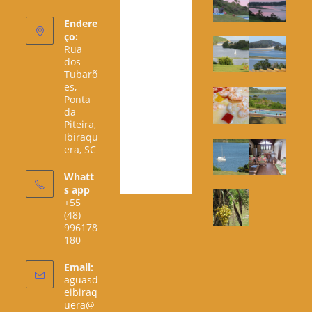
Endere
ço:
Rua
dos
Tubarõ
es,
Ponta
da
Piteira,
Ibiraqu
era, SC
Whatt
s app
+55
(48)
996178
180
Email:
aguasd
eibiraq
uera@